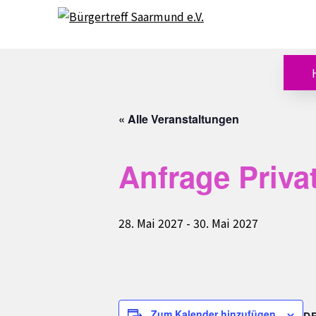
Skip
Skip
to
to
content
content
« Alle Veranstaltungen
Anfrage Priva
28. Mai 2027
-
30. Mai 2027
Zum Kalender hinzufügen
D