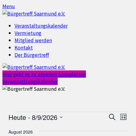
Skip
Skip
Menu
to
to
content
content
Veranstaltungskalender
Vermietung
Mitglied werden
Kontakt
Der Bürgertreff
Hier geht es zu unserem kompletten
Veranstatltungskalender
Veranstaltungen
Heute
 - 
8/9/2026
Veranst
Vera
Suche
Liste
Ansi
Datum
Suche
August 2026
Navi
wählen.