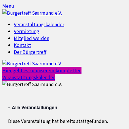
Skip
Skip
Menu
to
to
content
content
Veranstaltungskalender
Vermietung
Mitglied werden
Kontakt
Der Bürgertreff
Hier geht es zu unserem kompletten
Veranstatltungskalender
« Alle Veranstaltungen
Diese Veranstaltung hat bereits stattgefunden.