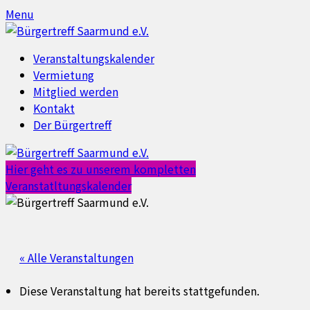
Skip
Skip
Menu
to
to
content
content
Veranstaltungskalender
Vermietung
Mitglied werden
Kontakt
Der Bürgertreff
Hier geht es zu unserem kompletten
Veranstatltungskalender
« Alle Veranstaltungen
Diese Veranstaltung hat bereits stattgefunden.