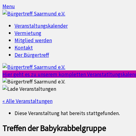
Skip
Skip
Menu
to
to
content
content
Veranstaltungskalender
Vermietung
Mitglied werden
Kontakt
Der Bürgertreff
Hier geht es zu unserem kompletten Veranstatltungskalen
« Alle Veranstaltungen
Diese Veranstaltung hat bereits stattgefunden.
Treffen der Babykrabbelgruppe