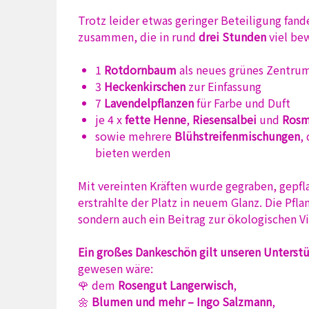
Trotz leider etwas geringer Beteiligung fand
zusammen, die in rund
drei Stunden
viel be
1
Rotdornbaum
als neues grünes Zentrum
3
Heckenkirschen
zur Einfassung
7
Lavendelpflanzen
für Farbe und Duft
je 4 x
fette Henne
,
Riesensalbei
und
Rosm
sowie mehrere
Blühstreifenmischungen
,
bieten werden
Mit vereinten Kräften wurde gegraben, gepfl
erstrahlte der Platz in neuem Glanz. Die Pfla
sondern auch ein Beitrag zur ökologischen Vi
Ein großes Dankeschön gilt unseren Unterst
gewesen wäre:
🌹 dem
Rosengut Langerwisch
,
🌼
Blumen und mehr – Ingo Salzmann
,