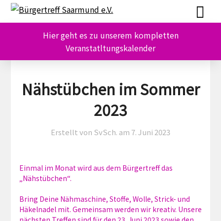
Skip
Skip
to
to
content
content
Hier geht es zu unserem kompletten
Veranstatltungskalender
Nähstübchen im Sommer
2023
Erstellt von SvSch. am
7. Juni 2023
Einmal im Monat wird aus dem Bürgertreff das
„Nähstübchen“.
Bring Deine Nähmaschine, Stoffe, Wolle, Strick- und
Häkelnadel mit. Gemeinsam werden wir kreativ. Unsere
nächsten Treffen sind für den 23. Juni 2023 sowie den