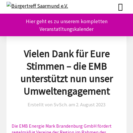
Skip
Skip
to
to
content
content
Hier geht es zu unserem kompletten
Veranstatltungskalender
Vielen Dank für Eure
Stimmen – die EMB
unterstützt nun unser
Umweltengagement
Erstellt von SvSch. am
2. August 2023
Die EMB Energie Mark Brandenburg GmbH fördert
regelmäßig Vereine der Region im Rahmen des